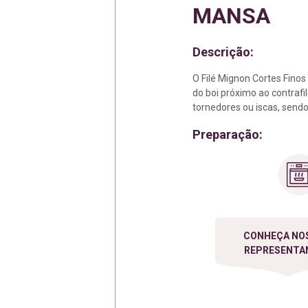
Certificações e Selos
B
MANSA
Descrição:
G
O Filé Mignon Cortes Finos
do boi próximo ao contrafi
tornedores ou iscas, send
G
Preparação:
R
S
CONHEÇA NO
REPRESENTA