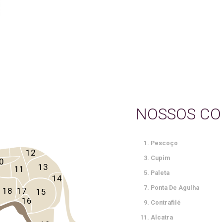
NOSSOS CO
Pescoço
12
Cupim
0
13
11
Paleta
14
Ponta De Agulha
18
17
15
16
Contrafilé
Alcatra