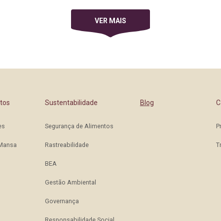
VER MAIS
tos
Sustentabilidade
Blog
C
es
Segurança de Alimentos
P
 Mansa
Rastreabilidade
T
BEA
Gestão Ambiental
Governança
Responsabilidade Social