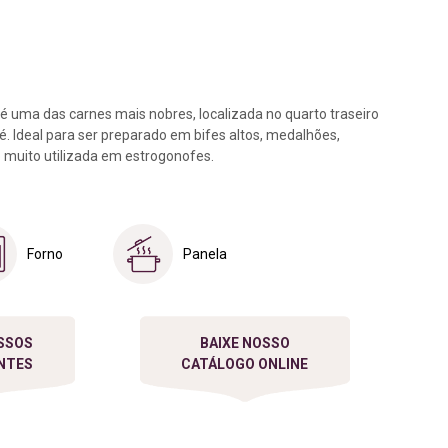
EA
Perguntas Frequentes
Políticas de Cookies e
estão Ambiental
Privacidade
 é uma das carnes mais nobres, localizada no quarto traseiro
lé. Ideal para ser preparado em bifes altos, medalhões,
o muito utilizada em estrogonofes.
overnança
Forno
Panela
esponsabilidade
ocial
SSOS
BAIXE NOSSO
NTES
CATÁLOGO ONLINE