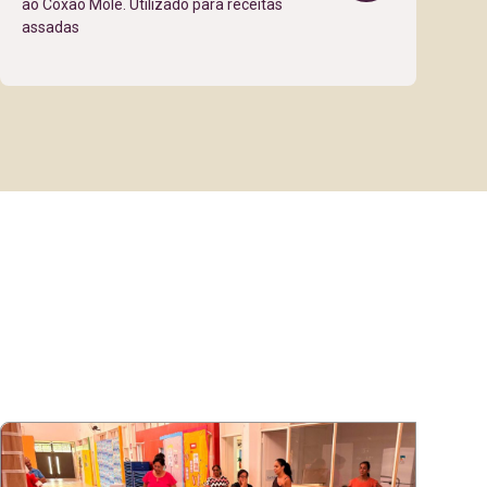
ao Coxão Mole. Utilizado para receitas
co
assadas
c