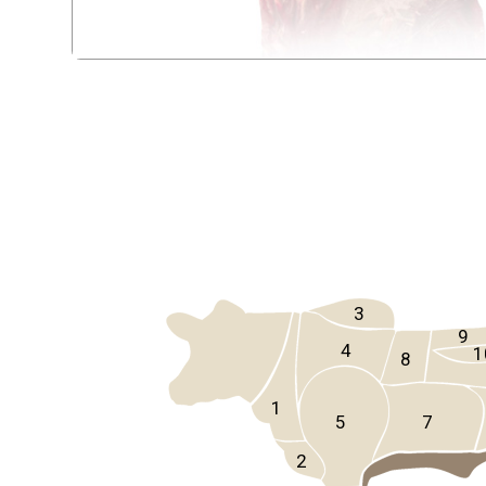
3
9
4
1
8
1
5
7
2