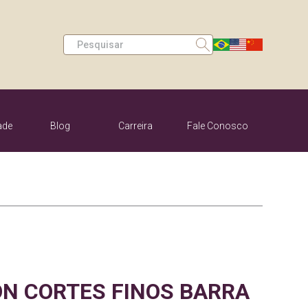
Search
ade
Blog
Carreira
Fale Conosco
egurança de
Programas e Ações
Contato Pessoa Física
limentos
Contato Pessoa
astreabilidade
Trabalhe Conosco
Jurídica
ON CORTES FINOS BARRA