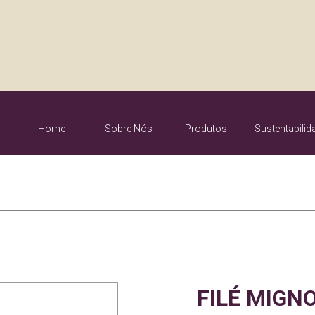
Home
Sobre Nós
Produtos
Sustentabilid
S
Quem somos
Oranges
A
Nossa história
Barra Mansa
R
FILÉ MIGN