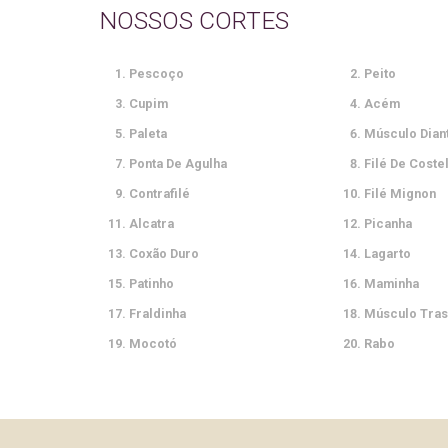
NOSSOS CORTES
3
12
9
4
10
8
13
11
Pescoço
Peito
14
1
18
17
15
5
7
16
Cupim
Acém
2
19
20
6
Paleta
Músculo Dian
Ponta De Agulha
Filé De Coste
Contrafilé
Filé Mignon
Alcatra
Picanha
Coxão Duro
Lagarto
Patinho
Maminha
Fraldinha
Músculo Tras
Mocotó
Rabo