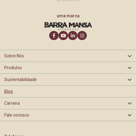
uma marca
VER MAIS
Sobre Nós
Produtos
Quem somos
Sustentabilidade
Oranges
Nossa história
Blog
Segurança de Alimentos
Barra Mansa
Carreira
Certificações e Selos
Rastreabilidade
Fale conosco
Programas e Ações
BEA
Contato Pessoa Física
Trabalhe Conosco