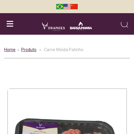
Searc
Home
»
Produto
» Carne Moída Patinho