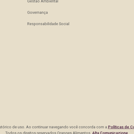
Certificações e Selos
B
Gestão Ambiental
Governança
Responsabilidade Social
G
G
R
S
histórico de uso. Ao continuar navegando você concorda com a
Políticas de C
Todos os direitos reservados Oranges Alimentos.
Alta Comunicazione
.