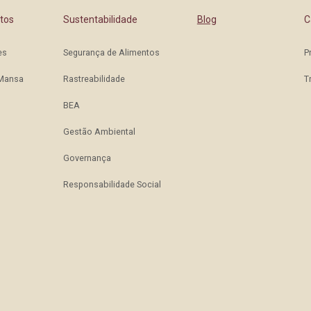
tos
Sustentabilidade
Blog
C
es
Segurança de Alimentos
P
 Mansa
Rastreabilidade
T
BEA
Gestão Ambiental
Governança
Responsabilidade Social