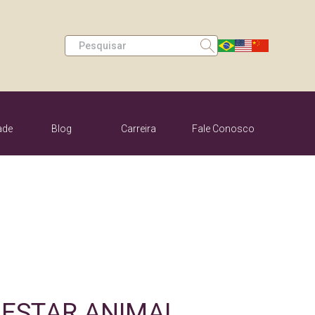
Search
ade
Blog
Carreira
Fale Conosco
egurança de
Programas e Ações
Contato Pessoa Física
limentos
Contato Pessoa
astreabilidade
Trabalhe Conosco
Jurídica
ESTAR ANIMAL.