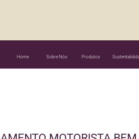
Home
Sobre Nós
Produtos
Sustentabilid
S
Quem somos
Oranges
A
Nossa história
Barra Mansa
R
NAMENTO MOTORISTA BEM 