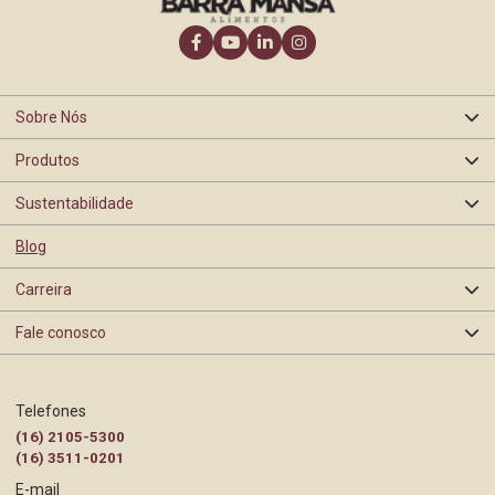
Sobre Nós
Produtos
Quem somos
Sustentabilidade
Oranges
Nossa história
Blog
Segurança de Alimentos
Barra Mansa
Carreira
Certificações e Selos
Rastreabilidade
Fale conosco
Programas e Ações
BEA
Contato Pessoa Física
Trabalhe Conosco
Telefones
Gestão Ambiental
(16) 2105-5300
Contato Pessoa Jurídica
(16) 3511-0201
E-mail