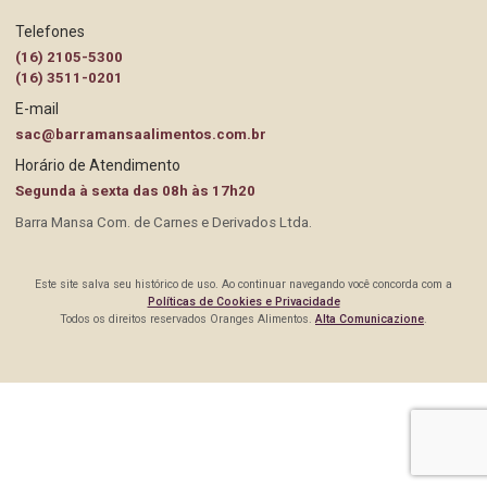
Contato Pessoa Física
Trabalhe Conosco
Telefones
Gestão Ambiental
(16) 2105-5300
Contato Pessoa Jurídica
(16) 3511-0201
E-mail
Governança
Perguntas Frequentes
sac@barramansaalimentos.com.br
Horário de Atendimento
Responsabilidade Social
Políticas de Cookies e Privacidade
Segunda à sexta das 08h às 17h20
Barra Mansa Com. de Carnes e Derivados Ltda.
Este site salva seu histórico de uso. Ao continuar navegando você concorda com a
Políticas de Cookies e Privacidade
Todos os direitos reservados Oranges Alimentos.
Alta Comunicazione
.