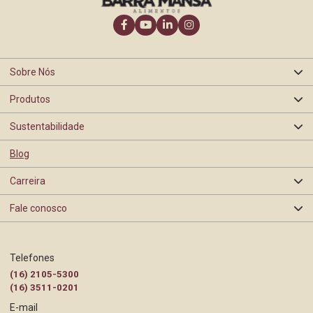
Sobre Nós
Produtos
Quem somos
Sustentabilidade
Oranges
Nossa história
Blog
Segurança de Alimentos
Barra Mansa
Carreira
Certificações e Selos
Rastreabilidade
Fale conosco
Programas e Ações
BEA
Contato Pessoa Física
Trabalhe Conosco
Telefones
Gestão Ambiental
(16) 2105-5300
Contato Pessoa Jurídica
(16) 3511-0201
E-mail
Governança