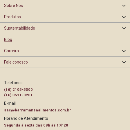
Sobre Nós
Produtos
Quem somos
Sustentabilidade
Oranges
Nossa história
Blog
Segurança de Alimentos
Barra Mansa
Carreira
Certificações e Selos
Rastreabilidade
Fale conosco
Programas e Ações
BEA
Contato Pessoa Física
Trabalhe Conosco
Telefones
Gestão Ambiental
(16) 2105-5300
Contato Pessoa Jurídica
(16) 3511-0201
E-mail
Governança
Perguntas Frequentes
sac@barramansaalimentos.com.br
Horário de Atendimento
Responsabilidade Social
Políticas de Cookies e Privacidade
Segunda à sexta das 08h às 17h20