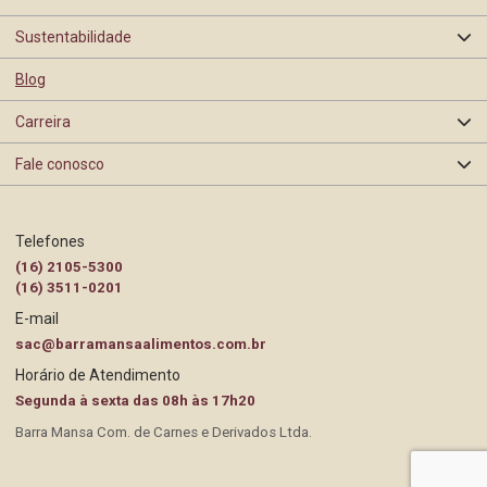
Quem somos
Sustentabilidade
Oranges
Nossa história
Blog
Segurança de Alimentos
Barra Mansa
Carreira
Certificações e Selos
Rastreabilidade
Fale conosco
Programas e Ações
BEA
Contato Pessoa Física
Trabalhe Conosco
Telefones
Gestão Ambiental
(16) 2105-5300
Contato Pessoa Jurídica
(16) 3511-0201
E-mail
Governança
Perguntas Frequentes
sac@barramansaalimentos.com.br
Horário de Atendimento
Responsabilidade Social
Políticas de Cookies e Privacidade
Segunda à sexta das 08h às 17h20
Barra Mansa Com. de Carnes e Derivados Ltda.