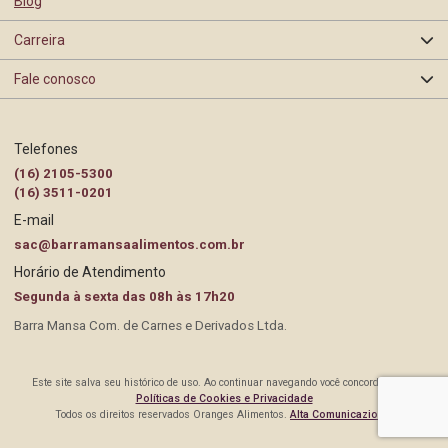
Blog
Segurança de Alimentos
Barra Mansa
Carreira
Certificações e Selos
Rastreabilidade
Fale conosco
Programas e Ações
BEA
Contato Pessoa Física
Trabalhe Conosco
Telefones
Gestão Ambiental
(16) 2105-5300
Contato Pessoa Jurídica
(16) 3511-0201
E-mail
Governança
Perguntas Frequentes
sac@barramansaalimentos.com.br
Horário de Atendimento
Responsabilidade Social
Políticas de Cookies e Privacidade
Segunda à sexta das 08h às 17h20
Barra Mansa Com. de Carnes e Derivados Ltda.
Este site salva seu histórico de uso. Ao continuar navegando você concorda com a
Políticas de Cookies e Privacidade
Todos os direitos reservados Oranges Alimentos.
Alta Comunicazione
.